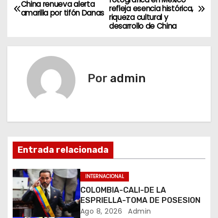
China renueva alerta
refleja esencia histórica,
a
amarilla por tifón Danas
riqueza cultural y
desarrollo de China
v
e
g
Por
admin
a
c
i
Entrada relacionada
ó
n
INTERNACIONAL
COLOMBIA-CALI-DE LA
d
ESPRIELLA-TOMA DE POSESION
Ago 8, 2026
Admin