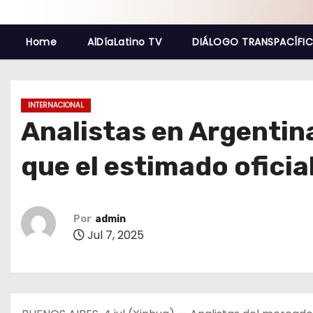
o
Home
AlDíaLatino TV
DIÁLOGO TRANSPACÍFI
INTERNACIONAL
Analistas en Argentin
que el estimado oficia
Por
admin
Jul 7, 2025