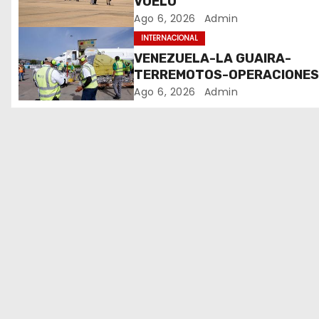
VUELO
d
Ago 6, 2026
Admin
e
INTERNACIONAL
VENEZUELA-LA GUAIRA-
e
TERREMOTOS-OPERACIONE
AEREAS
Ago 6, 2026
Admin
n
t
r
a
d
a
s