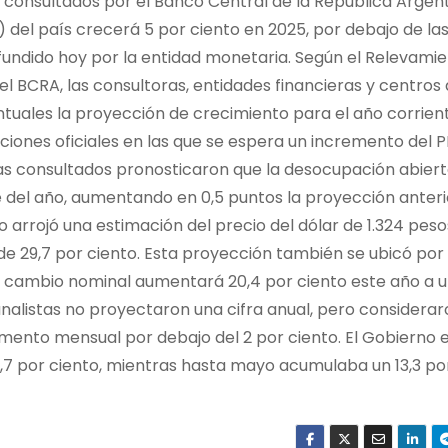
o consultados por el Banco Central de la República Argen
 del país crecerá 5 por ciento en 2025, por debajo de la
ifundido hoy por la entidad monetaria. Según el Relevami
l BCRA, las consultoras, entidades financieras y centros
ntuales la proyección de crecimiento para el año corrient
ciones oficiales en las que se espera un incremento del PI
stas consultados pronosticaron que la desocupación abier
re del año, aumentando en 0,5 puntos la proyección anteri
 arrojó una estimación del precio del dólar de 1.324 peso
 de 29,7 por ciento. Esta proyección también se ubicó po
 de cambio nominal aumentará 20,4 por ciento este año a
s analistas no proyectaron una cifra anual, pero considerar
mento mensual por debajo del 2 por ciento. El Gobierno 
2,7 por ciento, mientras hasta mayo acumulaba un 13,3 por