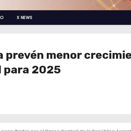
CO
X NEWS
a prevén menor crecimie
l para 2025