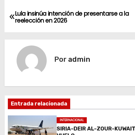
N
Lula insinúa intención de presentarse a la
reelección en 2026
a
v
e
Por
admin
g
a
c
i
Entrada relacionada
ó
INTERNACIONAL
n
SIRIA-DEIR AL-ZOUR-KUWAIT