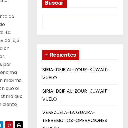
tina
Buscar
s
ento de
 de
e. La
B del 5,5
ta en
+ Recientes
or.
s por
SIRIA-DEIR AL-ZOUR-KUWAIT-
r encima
VUELO
 un máximo
on que el
SIRIA-DEIR AL-ZOUR-KUWAIT-
estimó que
VUELO
 ciento.
VENEZUELA-LA GUAIRA-
TERREMOTOS-OPERACIONES