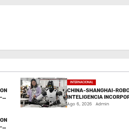
INTERNACIONAL
CON
CHINA-SHANGHAI-ROB
-
INTELIGENCIA INCORPO
ENTRENAMIENTO
Ago 6, 2026
Admin
CON
-