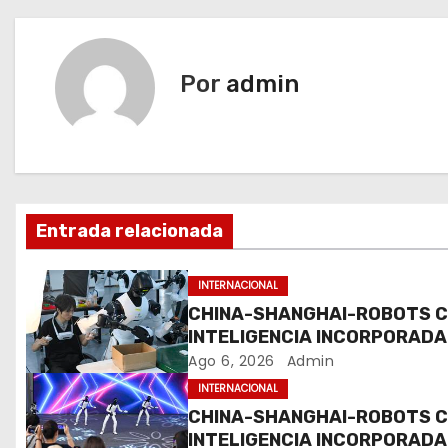
v
e
Por
admin
g
a
c
Entrada relacionada
i
ó
INTERNACIONAL
CHINA-SHANGHAI-ROBOTS 
n
INTELIGENCIA INCORPORADA
ENTRENAMIENTO
Ago 6, 2026
Admin
d
INTERNACIONAL
e
CHINA-SHANGHAI-ROBOTS 
INTELIGENCIA INCORPORADA