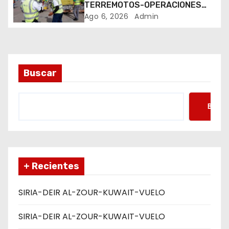
t
TERREMOTOS-OPERACIONES
AEREAS
Ago 6, 2026
Admin
r
a
d
Buscar
a
Busca
s
+ Recientes
SIRIA-DEIR AL-ZOUR-KUWAIT-VUELO
SIRIA-DEIR AL-ZOUR-KUWAIT-VUELO