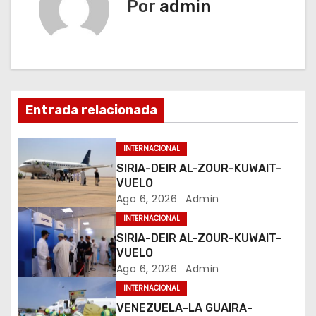
e
Por
admin
g
a
c
Entrada relacionada
i
ó
INTERNACIONAL
SIRIA-DEIR AL-ZOUR-KUWAIT-
n
VUELO
Ago 6, 2026
Admin
d
INTERNACIONAL
e
SIRIA-DEIR AL-ZOUR-KUWAIT-
VUELO
e
Ago 6, 2026
Admin
INTERNACIONAL
n
VENEZUELA-LA GUAIRA-