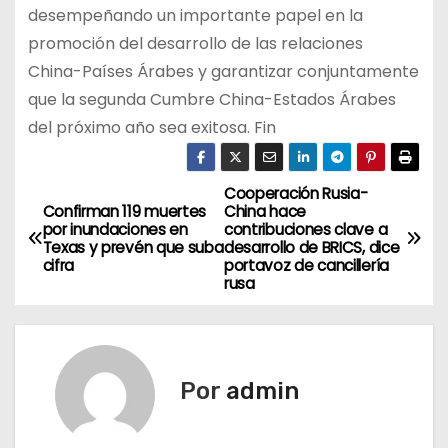
desempeñando un importante papel en la
promoción del desarrollo de las relaciones
China-Países Árabes y garantizar conjuntamente
que la segunda Cumbre China-Estados Árabes
del próximo año sea exitosa. Fin
Cooperación Rusia-
N
Confirman 119 muertes
China hace
por inundaciones en
contribuciones clave a
a
Texas y prevén que suba
desarrollo de BRICS, dice
cifra
portavoz de cancillería
v
rusa
e
g
Por
admin
a