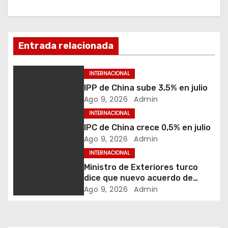
c
i
ó
Entrada relacionada
n
INTERNACIONAL
d
IPP de China sube 3,5% en julio
Ago 9, 2026
Admin
e
INTERNACIONAL
IPC de China crece 0,5% en julio
e
Ago 9, 2026
Admin
n
INTERNACIONAL
Ministro de Exteriores turco
t
dice que nuevo acuerdo de
defensa trilateral no está
Ago 9, 2026
Admin
r
dirigido contra Irán
a