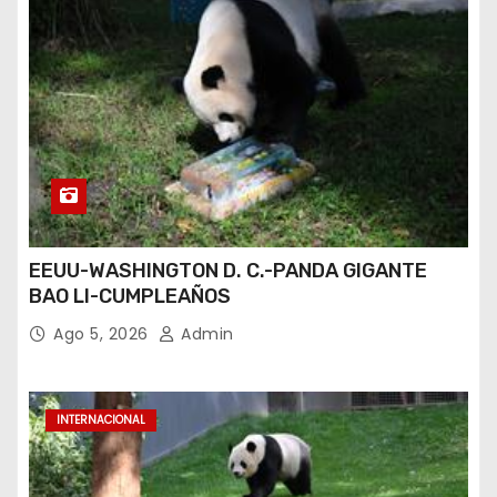
EEUU-WASHINGTON D. C.-PANDA GIGANTE
BAO LI-CUMPLEAÑOS
Ago 5, 2026
Admin
INTERNACIONAL