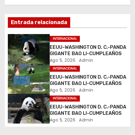
i
ó
Entrada relacionada
n
INTERNACIONAL
d
EEUU-WASHINGTON D. C.-PANDA
GIGANTE BAO LI-CUMPLEAÑOS
e
Ago 5, 2026
Admin
INTERNACIONAL
e
EEUU-WASHINGTON D. C.-PANDA
GIGANTE BAO LI-CUMPLEAÑOS
n
Ago 5, 2026
Admin
t
INTERNACIONAL
EEUU-WASHINGTON D. C.-PANDA
r
GIGANTE BAO LI-CUMPLEAÑOS
Ago 5, 2026
Admin
a