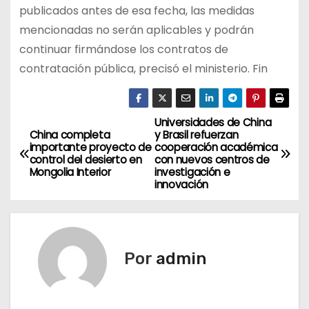
publicados antes de esa fecha, las medidas
mencionadas no serán aplicables y podrán
continuar firmándose los contratos de
contratación pública, precisó el ministerio. Fin
Universidades de China
N
China completa
y Brasil refuerzan
importante proyecto de
cooperación académica
a
control del desierto en
con nuevos centros de
Mongolia Interior
investigación e
v
innovación
e
g
Por
admin
a
c