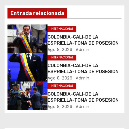
c
i
Entrada relacionada
ó
INTERNACIONAL
n
COLOMBIA-CALI-DE LA
ESPRIELLA-TOMA DE POSESION
d
Ago 8, 2026
Admin
INTERNACIONAL
e
COLOMBIA-CALI-DE LA
e
ESPRIELLA-TOMA DE POSESION
Ago 8, 2026
Admin
n
INTERNACIONAL
COLOMBIA-CALI-DE LA
t
ESPRIELLA-TOMA DE POSESION
Ago 8, 2026
Admin
r
a