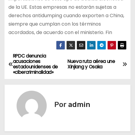
de la UE. Estas empresas no estarán sujetas a
derechos antidumping cuando exporten a China,
siempre que cumplan con los términos
acordados, de acuerdo con el ministerio. Fin
RPDC denuncia
N
acusaciones
Nueva ruta aérea une
estadounidenses de
Xinjiang y Osaka
a
«cibercriminalidad»
v
e
Por
admin
g
a