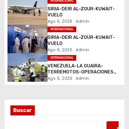
INTERNACIONAL
d
SIRIA-DEIR AL-ZOUR-KUWAIT-
e
VUELO
Ago 6, 2026
Admin
e
INTERNACIONAL
SIRIA-DEIR AL-ZOUR-KUWAIT-
n
VUELO
Ago 6, 2026
Admin
t
INTERNACIONAL
r
VENEZUELA-LA GUAIRA-
TERREMOTOS-OPERACIONES
a
AEREAS
Ago 6, 2026
Admin
d
a
Buscar
s