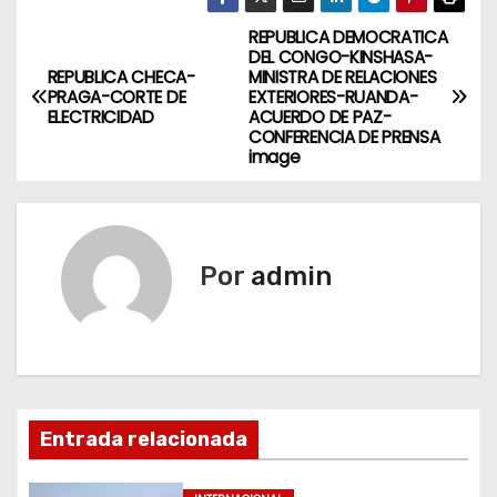
REPUBLICA DEMOCRATICA
N
DEL CONGO-KINSHASA-
REPUBLICA CHECA-
MINISTRA DE RELACIONES
a
PRAGA-CORTE DE
EXTERIORES-RUANDA-
ELECTRICIDAD
ACUERDO DE PAZ-
v
CONFERENCIA DE PRENSA
image
e
g
Por
admin
a
c
i
ó
Entrada relacionada
n