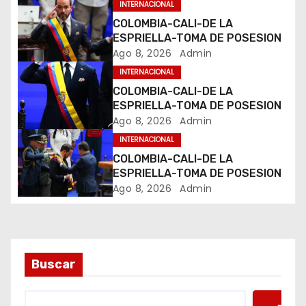
n
INTERNACIONAL
COLOMBIA-CALI-DE LA
d
ESPRIELLA-TOMA DE POSESION
Ago 8, 2026
Admin
e
INTERNACIONAL
e
COLOMBIA-CALI-DE LA
ESPRIELLA-TOMA DE POSESION
n
Ago 8, 2026
Admin
INTERNACIONAL
t
COLOMBIA-CALI-DE LA
ESPRIELLA-TOMA DE POSESION
r
Ago 8, 2026
Admin
a
d
a
Buscar
s