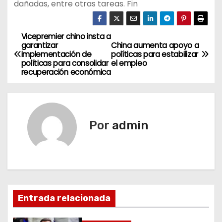
dañadas, entre otras tareas. Fin
Vicepremier chino insta a
N
garantizar
China aumenta apoyo a
implementación de
políticas para estabilizar
a
políticas para consolidar
el empleo
recuperación económica
v
e
g
Por
admin
a
c
i
Entrada relacionada
ó