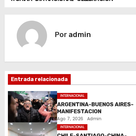
N
a
v
Por
admin
e
g
a
c
Entrada relacionada
i
INTERNACIONAL
ó
ARGENTINA-BUENOS AIRES-
MANIFESTACION
n
Ago 7, 2026
Admin
d
INTERNACIONAL
CHILE-SANTIAGO-CHINA-