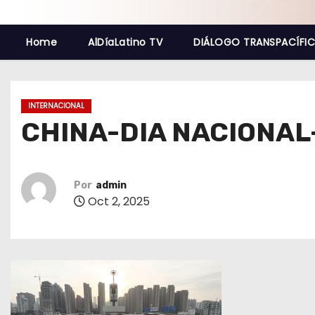
o
Home
AlDíaLatino TV
DIÁLOGO TRANSPACÍFI
INTERNACIONAL
CHINA-DIA NACIONA
Por
admin
Oct 2, 2025