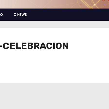
CO
X NEWS
L-CELEBRACION