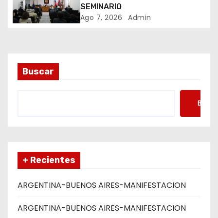
SEMINARIO
r
Ago 7, 2026
Admin
a
d
a
Buscar
s
Busca
+ Recientes
ARGENTINA-BUENOS AIRES-MANIFESTACION
ARGENTINA-BUENOS AIRES-MANIFESTACION