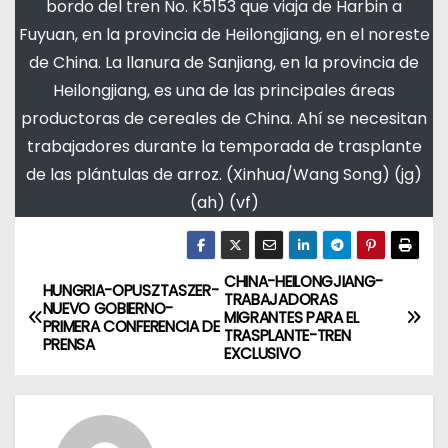
bordo del tren No. K5153 que viaja de Harbin a
Fuyuan, en la provincia de Heilongjiang, en el noreste
de China. La llanura de Sanjiang, en la provincia de
Heilongjiang, es una de las principales áreas
productoras de cereales de China. Ahí se necesitan
trabajadores durante la temporada de trasplante
de las plántulas de arroz. (Xinhua/Wang Song) (jg)
(ah) (vf)
CHINA-HEILONGJIANG-
N
HUNGRIA-OPUSZTASZER-
TRABAJADORAS
NUEVO GOBIERNO-
MIGRANTES PARA EL
a
PRIMERA CONFERENCIA DE
TRASPLANTE-TREN
PRENSA
EXCLUSIVO
v
e