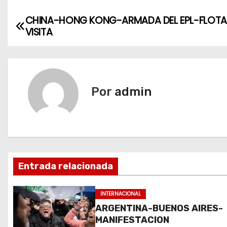
CHINA-HONG KONG-ARMADA DEL EPL-FLOTA
N
VISITA
a
v
e
Por
admin
g
a
c
Entrada relacionada
i
ó
INTERNACIONAL
ARGENTINA-BUENOS AIRES-
n
MANIFESTACION