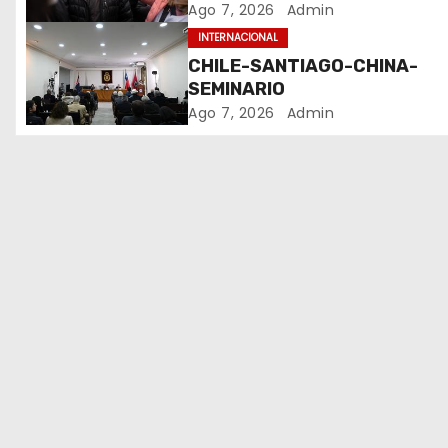
Ago 7, 2026
Admin
d
INTERNACIONAL
e
CHILE-SANTIAGO-CHINA-
SEMINARIO
e
Ago 7, 2026
Admin
n
t
r
a
d
a
s