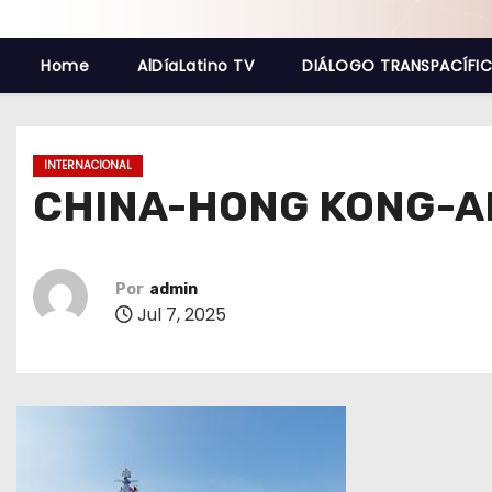
o
Home
AlDíaLatino TV
DIÁLOGO TRANSPACÍFI
INTERNACIONAL
CHINA-HONG KONG-AR
Por
admin
Jul 7, 2025