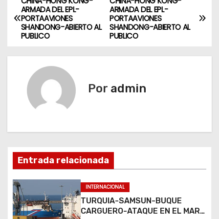
CHINA-HONG KONG-
CHINA-HONG KONG-
N
ARMADA DEL EPL-
ARMADA DEL EPL-
PORTAAVIONES
PORTAAVIONES
a
SHANDONG-ABIERTO AL
SHANDONG-ABIERTO AL
PUBLICO
PUBLICO
v
e
g
Por
admin
a
c
i
Entrada relacionada
ó
n
INTERNACIONAL
TURQUIA-SAMSUN-BUQUE
d
CARGUERO-ATAQUE EN EL MAR