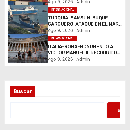
NEGRO-PUERTO
Ago 9, 2026
Admin
e
INTERNACIONAL
e
TURQUIA-SAMSUN-BUQUE
CARGUERO-ATAQUE EN EL MAR
n
NEGRO-PUERTO
Ago 9, 2026
Admin
INTERNACIONAL
t
ITALIA-ROMA-MONUMENTO A
VICTOR MANUEL II-RECORRIDO
r
NOCTURNO
Ago 9, 2026
Admin
a
d
a
Buscar
s
Busca