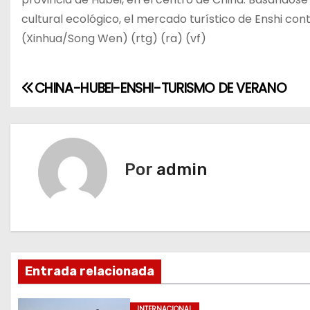
cultural ecológico, el mercado turístico de Enshi con
(Xinhua/Song Wen) (rtg) (ra) (vf)
CHINA-HUBEI-ENSHI-TURISMO DE VERANO
N
a
v
Por
admin
e
g
a
c
Entrada relacionada
i
INTERNACIONAL