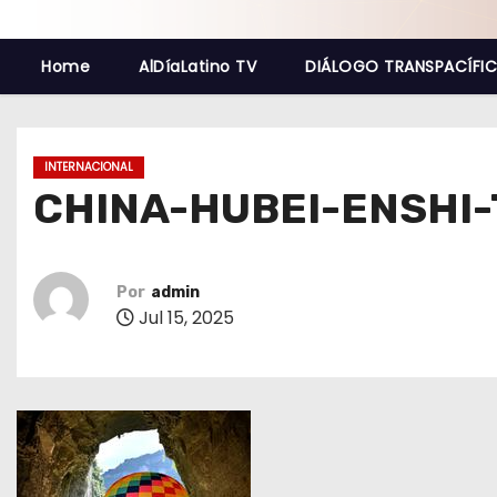
o
Home
AlDíaLatino TV
DIÁLOGO TRANSPACÍFI
INTERNACIONAL
CHINA-HUBEI-ENSHI-
Por
admin
Jul 15, 2025