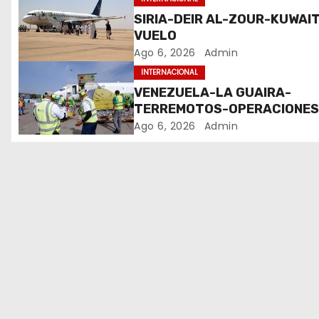
ó
SIRIA-DEIR AL-ZOUR-KUWAIT
VUELO
n
Ago 6, 2026
Admin
d
INTERNACIONAL
VENEZUELA-LA GUAIRA-
e
TERREMOTOS-OPERACIONE
AEREAS
Ago 6, 2026
Admin
e
n
t
r
a
d
a