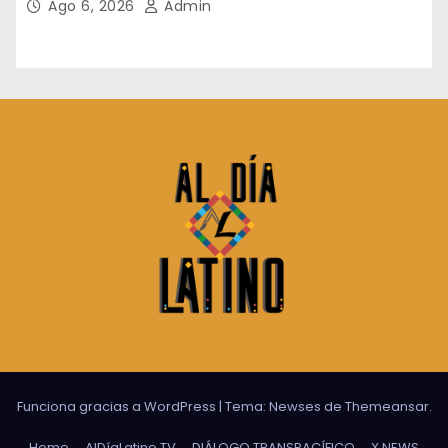
Ago 6, 2026
Admin
Funciona gracias a WordPress
|
Tema:
Newses
de
Themeansar
.
Home
AlDíaLatino TV
DIÁLOGO TRANSPACÍFICO
X NEWS