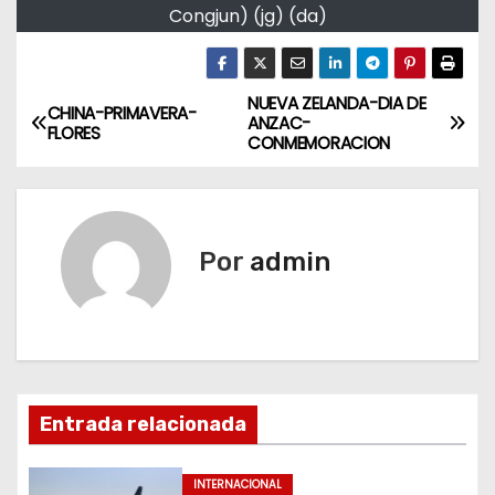
Congjun) (jg) (da)
NUEVA ZELANDA-DIA DE
N
CHINA-PRIMAVERA-
ANZAC-
FLORES
CONMEMORACION
a
v
e
Por
admin
g
a
c
Entrada relacionada
i
ó
INTERNACIONAL