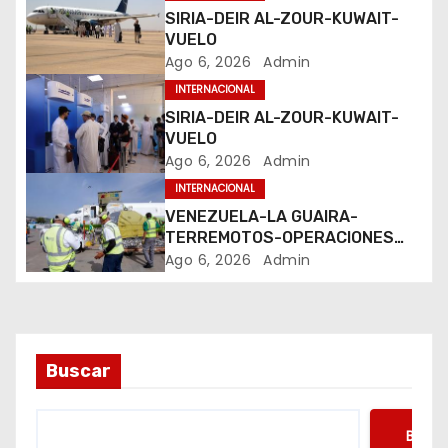
SIRIA-DEIR AL-ZOUR-KUWAIT-
n
VUELO
Ago 6, 2026
Admin
d
INTERNACIONAL
e
SIRIA-DEIR AL-ZOUR-KUWAIT-
VUELO
e
Ago 6, 2026
Admin
INTERNACIONAL
n
VENEZUELA-LA GUAIRA-
t
TERREMOTOS-OPERACIONES
AEREAS
Ago 6, 2026
Admin
r
a
d
Buscar
a
Busca