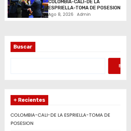
COLOMBIA-CALI-DE LA
t
ESPRIELLA-TOMA DE POSESION
Ago 8, 2026
Admin
r
a
d
Buscar
a
Busca
s
+ Recientes
COLOMBIA-CALI-DE LA ESPRIELLA-TOMA DE
POSESION