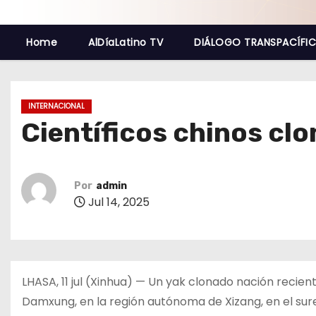
o
Home
AlDíaLatino TV
DIÁLOGO TRANSPACÍFI
INTERNACIONAL
Científicos chinos clo
Por
admin
Jul 14, 2025
LHASA, 11 jul (Xinhua) — Un yak clonado nación recien
Damxung, en la región autónoma de Xizang, en el sures