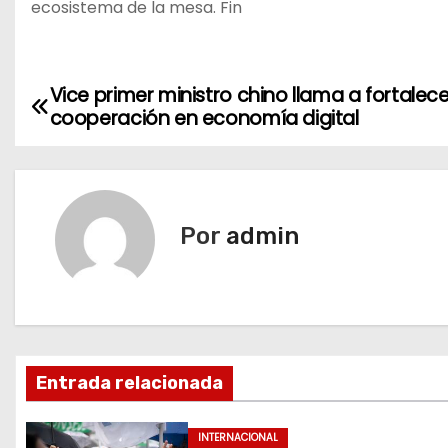
ecosistema de la mesa. Fin
Vice primer ministro chino llama a fortalece
N
cooperación en economía digital
a
v
e
Por
admin
g
a
c
Entrada relacionada
i
ó
INTERNACIONAL