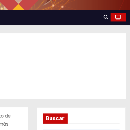
to de
Buscar
 más