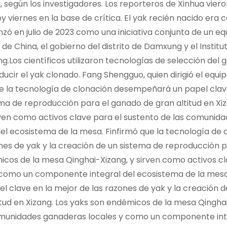
, según los investigadores. Los reporteros de Xinhua viero
 viernes en la base de crítica. El yak recién nacido era 
ó en julio de 2023 como una iniciativa conjunta de un eq
 de China, el gobierno del distrito de Damxung y el Institu
g.Los científicos utilizaron tecnologías de selección del
cir el yak clonado. Fang Shengguo, quien dirigió el equi
que la tecnología de clonación desempeñará un papel clav
ema de reproducción para el ganado de gran altitud en Xiz
ven como activos clave para el sustento de las comunid
l ecosistema de la mesa. Finfirmó que la tecnología de 
es de yak y la creación de un sistema de reproducción p
micos de la mesa Qinghai-Xizang, y sirven como activos c
 como un componente integral del ecosistema de la mesa
 clave en la mejor de las razones de yak y la creación d
tud en Xizang. Los yaks son endémicos de la mesa Qinghai
comunidades ganaderas locales y como un componente int