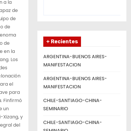
n a la
capaz de
uipo de
to de
 genoma
+ Recientes
po de
e en la
ARGENTINA-BUENOS AIRES-
ang. Los
MANIFESTACION
ades
clonación
ARGENTINA-BUENOS AIRES-
ara el
MANIFESTACION
lave para
. Finfirmó
CHILE-SANTIAGO-CHINA-
e un
SEMINARIO
-Xizang, y
CHILE-SANTIAGO-CHINA-
egral del
SEMINARIO