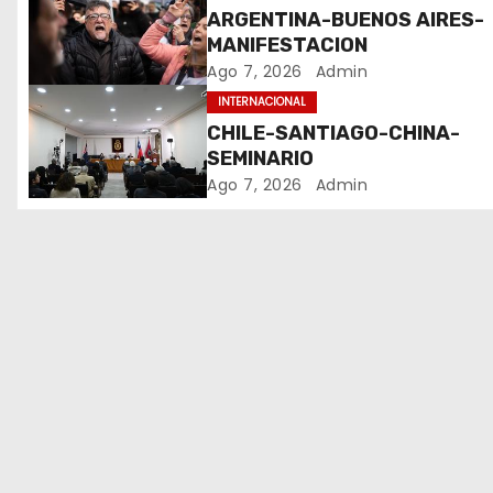
ARGENTINA-BUENOS AIRES-
n
MANIFESTACION
Ago 7, 2026
Admin
d
INTERNACIONAL
e
CHILE-SANTIAGO-CHINA-
SEMINARIO
e
Ago 7, 2026
Admin
n
t
r
a
d
a