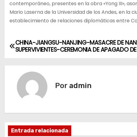
contemporáneo, presentes en la obra «Yong III», asom
Mario Laserna de la Universidad de los Andes, en la c
establecimiento de relaciones diplomáticas entre Co
CHINA-JIANGSU-NANJING-MASACRE DE NAN
N
SUPERVIVIENTES-CEREMONIA DE APAGADO DE
a
v
e
Por
admin
g
a
c
Entrada relacionada
i