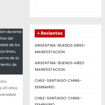
ción durante
+ Recientes
años del
idad de los
ARGENTINA-BUENOS AIRES-
mporáneo,
MANIFESTACION
serna de la
ARGENTINA-BUENOS AIRES-
miento de
MANIFESTACION
CHILE-SANTIAGO-CHINA-
ción
SEMINARIO
os 45 años
iversidad
CHILE-SANTIAGO-CHINA-
SEMINARIO