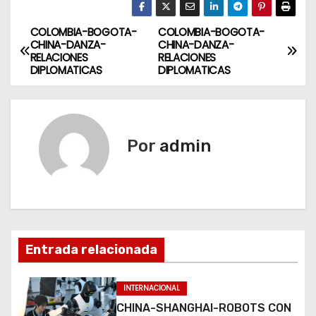
COLOMBIA-BOGOTA-
COLOMBIA-BOGOTA-
N
CHINA-DANZA-
CHINA-DANZA-
RELACIONES
RELACIONES
a
DIPLOMATICAS
DIPLOMATICAS
v
e
Por
admin
g
a
c
i
Entrada relacionada
ó
INTERNACIONAL
n
CHINA-SHANGHAI-ROBOTS CON