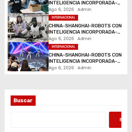
INTELIGENCIA INCORPORADA-
d
ENTRENAMIENTO
Ago 6, 2026
Admin
INTERNACIONAL
e
CHINA-SHANGHAI-ROBOTS CON
e
INTELIGENCIA INCORPORADA-
ENTRENAMIENTO
Ago 6, 2026
Admin
n
INTERNACIONAL
CHINA-SHANGHAI-ROBOTS CON
t
INTELIGENCIA INCORPORADA-
ENTRENAMIENTO
Ago 6, 2026
Admin
r
a
d
Buscar
a
s
Busca