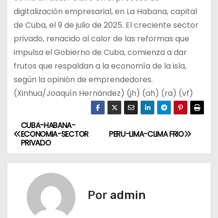
digitalización empresarial, en La Habana, capital
de Cuba, el 9 de julio de 2025. El creciente sector
privado, renacido al calor de las reformas que
impulsa el Gobierno de Cuba, comienza a dar
frutos que respaldan a la economía de la isla,
según la opinión de emprendedores.
(Xinhua/Joaquín Hernández) (jh) (ah) (ra) (vf)
CUBA-HABANA-
N
ECONOMIA-SECTOR
PERU-LIMA-CLIMA FRIO
PRIVADO
a
v
e
Por
admin
g