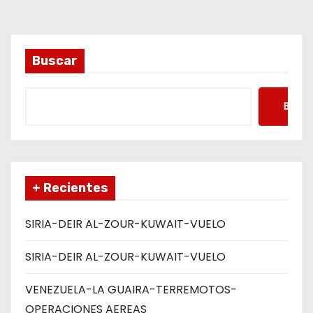
r
a
d
Buscar
a
Busca
s
+ Recientes
SIRIA-DEIR AL-ZOUR-KUWAIT-VUELO
SIRIA-DEIR AL-ZOUR-KUWAIT-VUELO
VENEZUELA-LA GUAIRA-TERREMOTOS-
OPERACIONES AEREAS