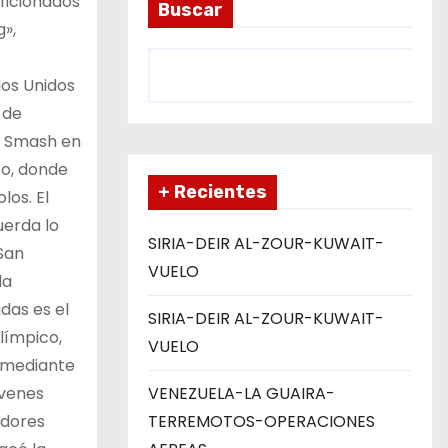
ficionados
Buscar
g»,
dos Unidos
 de
T Smash en
to, donde
+ Recientes
los. El
uerda lo
SIRIA-DEIR AL-ZOUR-KUWAIT-
San
VUELO
la
das es el
SIRIA-DEIR AL-ZOUR-KUWAIT-
límpico,
VUELO
a mediante
óvenes
VENEZUELA-LA GUAIRA-
adores
TERREMOTOS-OPERACIONES