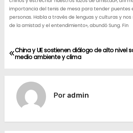
chinos y estrechar nuestros lazos de amistad», afirmó
importancia del tenis de mesa para tender puentes en
personas. Habla a través de lenguas y culturas y nos
de la amistad y el entendimiento», abundó Sung. Fin
N
China y UE sostienen diálogo de alto nivel 
medio ambiente y clima
a
v
e
Por
admin
g
a
c