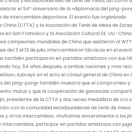
es chinos y estadounidenses de tenis de mesa, así como a
lebrar el 54º aniversario de la «diplomacia del ping-pon
s de intercambios deportivos. El evento fue organizado
 China (CTTA) y la Asociación de Tenis de Mesa de Esta
 en San Francisco y la Asociación Cultural EE. UU.-China
unos campeones mundiales de China que asistieron al WT
s del 3 al 13 de julio, intercambiaron técnicas en el even
 también participaron en partidos amistosos con sus ído
irando hoy, 54 años después, a ambas naciones y «nos rec
blos», subrayó en el acto el cónsul general de China en 
cia del ping-pong» también muestra que el compromiso y 
iento mutuo y que la cooperación de ganancias comparti
n, presidente de la CTTA y dos veces medallista de oro o
ración con la comunidad estadounidense de tenis de mes
s y otros intercambios. «Invitamos sinceramente a los j
ar intercambios, participar en partidos amistosos con jug