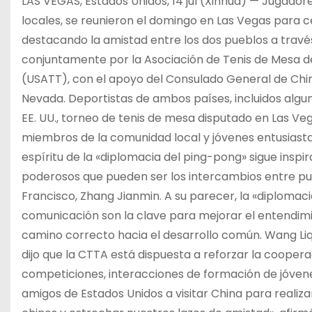
LAS VEGAS, Estados Unidos, 14 jul (Xinhua) — Jugador
locales, se reunieron el domingo en Las Vegas para ce
destacando la amistad entre los dos pueblos a travé
conjuntamente por la Asociación de Tenis de Mesa de
(USATT), con el apoyo del Consulado General de China
Nevada. Deportistas de ambos países, incluidos alg
EE. UU., torneo de tenis de mesa disputado en Las Vega
miembros de la comunidad local y jóvenes entusiastas
espíritu de la «diplomacia del ping-pong» sigue insp
poderosos que pueden ser los intercambios entre pue
Francisco, Zhang Jianmin. A su parecer, la «diploma
comunicación son la clave para mejorar el entendim
camino correcto hacia el desarrollo común. Wang Liqi
dijo que la CTTA está dispuesta a reforzar la coope
competiciones, interacciones de formación de jóvene
amigos de Estados Unidos a visitar China para realiz