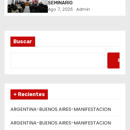
t
SEMINARIO
Ago 7, 2026
Admin
r
a
d
Buscar
a
Busca
s
+ Recientes
ARGENTINA-BUENOS AIRES-MANIFESTACION
ARGENTINA-BUENOS AIRES-MANIFESTACION