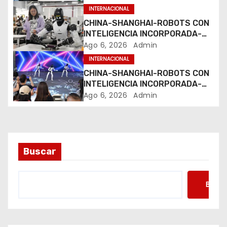
e
INTERNACIONAL
e
CHINA-SHANGHAI-ROBOTS CON
INTELIGENCIA INCORPORADA-
n
ENTRENAMIENTO
Ago 6, 2026
Admin
INTERNACIONAL
t
CHINA-SHANGHAI-ROBOTS CON
INTELIGENCIA INCORPORADA-
r
ENTRENAMIENTO
Ago 6, 2026
Admin
a
d
a
Buscar
s
Busca