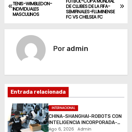
FUTBOL-COPA MUNDIAL
TENIS-WIMBLEDON-
DE CLUBES DE LA FIFA-
a
INDIVIDUALES
SEMIFINALES-FLUMINENSE
MASCULINOS
FC VS CHELSEA FC
v
e
g
Por
admin
a
c
i
Entrada relacionada
ó
n
INTERNACIONAL
CHINA-SHANGHAI-ROBOTS CON
d
INTELIGENCIA INCORPORADA-
ENTRENAMIENTO
Ago 6, 2026
Admin