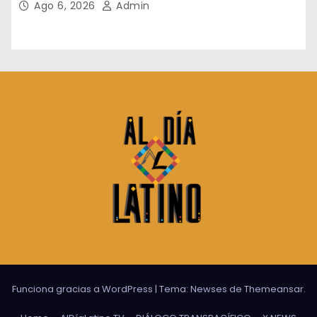
Ago 6, 2026
Admin
Funciona gracias a WordPress
|
Tema:
Newses
de
Themeansar
.