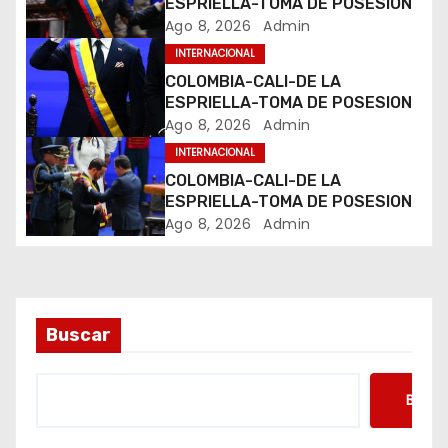
d
ESPRIELLA-TOMA DE POSESION
Ago 8, 2026
Admin
e
INTERNACIONAL
e
COLOMBIA-CALI-DE LA
ESPRIELLA-TOMA DE POSESION
n
Ago 8, 2026
Admin
INTERNACIONAL
t
COLOMBIA-CALI-DE LA
ESPRIELLA-TOMA DE POSESION
r
Ago 8, 2026
Admin
a
d
a
Buscar
s
Busca