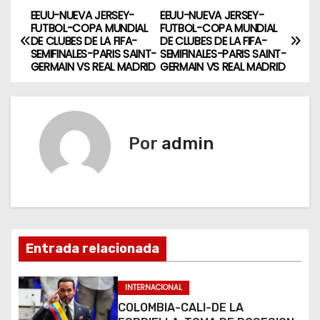
EEUU-NUEVA JERSEY-
EEUU-NUEVA JERSEY-
N
FUTBOL-COPA MUNDIAL
FUTBOL-COPA MUNDIAL
DE CLUBES DE LA FIFA-
DE CLUBES DE LA FIFA-
a
SEMIFINALES-PARIS SAINT-
SEMIFINALES-PARIS SAINT-
GERMAIN VS REAL MADRID
GERMAIN VS REAL MADRID
v
e
g
Por
admin
a
c
i
Entrada relacionada
ó
n
INTERNACIONAL
COLOMBIA-CALI-DE LA