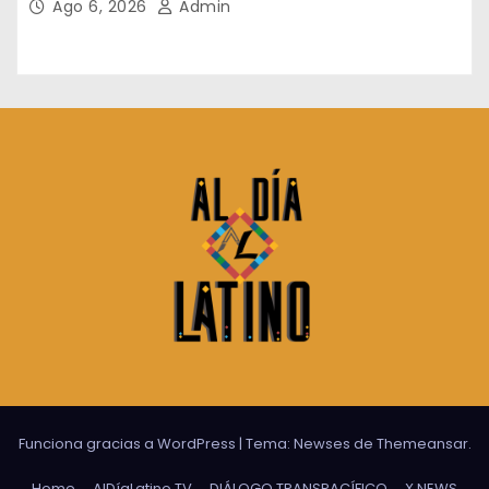
Ago 6, 2026
Admin
Funciona gracias a WordPress
|
Tema:
Newses
de
Themeansar
.
Home
AlDíaLatino TV
DIÁLOGO TRANSPACÍFICO
X NEWS