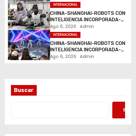
INTERNACIONAL
e
CHINA-SHANGHAI-ROBOTS CON
e
INTELIGENCIA INCORPORADA-
ENTRENAMIENTO
Ago 6, 2026
Admin
n
INTERNACIONAL
CHINA-SHANGHAI-ROBOTS CON
t
INTELIGENCIA INCORPORADA-
ENTRENAMIENTO
Ago 6, 2026
Admin
r
a
d
Buscar
a
s
Busca