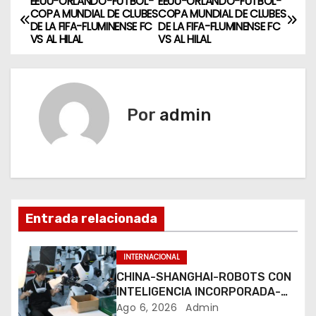
EEUU-ORLANDO-FUTBOL-
EEUU-ORLANDO-FUTBOL-
N
COPA MUNDIAL DE CLUBES
COPA MUNDIAL DE CLUBES
DE LA FIFA-FLUMINENSE FC
DE LA FIFA-FLUMINENSE FC
a
VS AL HILAL
VS AL HILAL
v
e
Por
admin
g
a
c
i
Entrada relacionada
ó
INTERNACIONAL
n
CHINA-SHANGHAI-ROBOTS CON
INTELIGENCIA INCORPORADA-
d
ENTRENAMIENTO
Ago 6, 2026
Admin