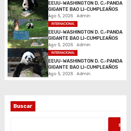
EEUU-WASHINGTON D. C.-PANDA
n
GIGANTE BAO LI-CUMPLEAÑOS
Ago 5, 2026
Admin
d
INTERNACIONAL
e
EEUU-WASHINGTON D. C.-PANDA
GIGANTE BAO LI-CUMPLEAÑOS
e
Ago 5, 2026
Admin
INTERNACIONAL
n
EEUU-WASHINGTON D. C.-PANDA
t
GIGANTE BAO LI-CUMPLEAÑOS
Ago 5, 2026
Admin
r
a
d
Buscar
a
Busca
s