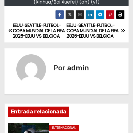
(Xinhua/Bai Xuefei) (ah) (vf)
EEUU-SEATTLE-FUTBOL-
EEUU-SEATTLE-FUTBOL-
N
COPA MUNDIAL DE LA FIFA
COPA MUNDIAL DE LA FIFA
2026-EEUU VS BELGICA
2026-EEUU VS BELGICA
a
v
e
Por
admin
g
a
c
Entrada relacionada
i
ó
INTERNACIONAL