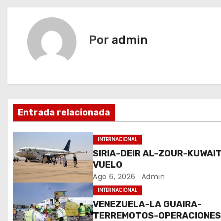
v
e
Por
admin
g
a
c
Entrada relacionada
i
ó
INTERNACIONAL
SIRIA-DEIR AL-ZOUR-KUWAIT
n
VUELO
Ago 6, 2026
Admin
d
INTERNACIONAL
e
VENEZUELA-LA GUAIRA-
TERREMOTOS-OPERACIONE