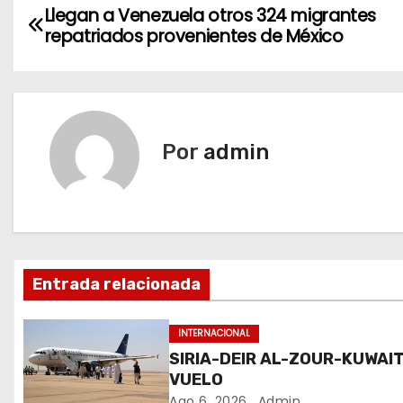
N
Llegan a Venezuela otros 324 migrantes
repatriados provenientes de México
a
v
e
Por
admin
g
a
c
i
Entrada relacionada
ó
INTERNACIONAL
n
SIRIA-DEIR AL-ZOUR-KUWAIT
VUELO
d
Ago 6, 2026
Admin