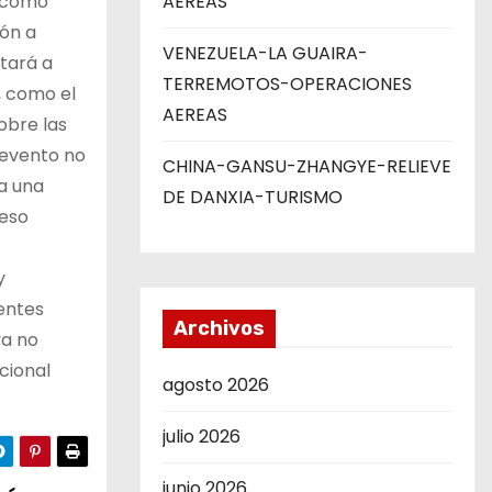
l como
AEREAS
ión a
VENEZUELA-LA GUAIRA-
ctará a
TERREMOTOS-OPERACIONES
, como el
AEREAS
obre las
e evento no
CHINA-GANSU-ZHANGYE-RELIEVE
a una
DE DANXIA-TURISMO
reso
y
tentes
Archivos
va no
acional
agosto 2026
julio 2026
junio 2026