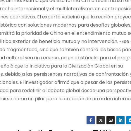
e», afirmó. Estimó que de esa forma China reafirma su ro
echo internacional y el multilateralismo, en contraposic
ones coercitivas. El experto vaticinó que la reunión proye
istórica con soluciones modernas para desafíos globales
smitirá la prioridad de China en el entendimiento mutuo s
olítica exterior de beneficio mutuo y no intervención. «Es
ndo fragmentado, sino que también sentará las bases par
ad cultural sea un recurso, no un obstáculo, para el prog
ñaló que la Iniciativa para la Civilización Global en su
 debido a las persistentes narrativas de confrontación 
cionales. El investigador afirmó que a pesar de las persis
nidad para redefinir el debate global desde una perspecti
tituirse como un pilar para la creación de un orden intern