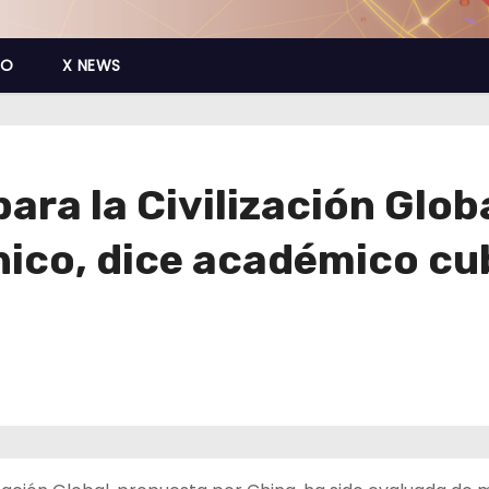
CO
X NEWS
para la Civilización Glo
ico, dice académico c