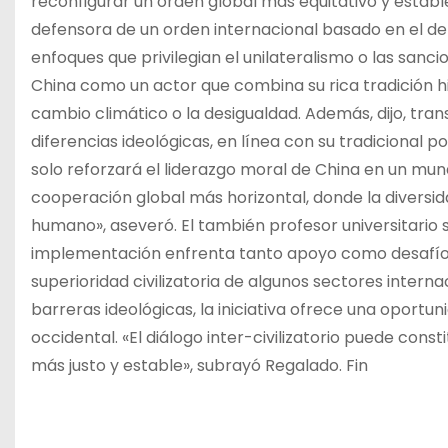
reconfigurar un orden global más equitativo y establ
defensora de un orden internacional basado en el der
enfoques que privilegian el unilateralismo o las sanci
China como un actor que combina su rica tradición h
cambio climático o la desigualdad. Además, dijo, tran
diferencias ideológicas, en línea con su tradicional p
solo reforzará el liderazgo moral de China en un mu
cooperación global más horizontal, donde la diversid
humano», aseveró. El también profesor universitario se
implementación enfrenta tanto apoyo como desafíos,
superioridad civilizatoria de algunos sectores interna
barreras ideológicas, la iniciativa ofrece una oportu
occidental. «El diálogo inter-civilizatorio puede cons
más justo y estable», subrayó Regalado. Fin