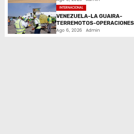
e
INTERNACIONAL
VENEZUELA-LA GUAIRA-
e
TERREMOTOS-OPERACIONE
AEREAS
Ago 6, 2026
Admin
n
t
r
a
d
a
s