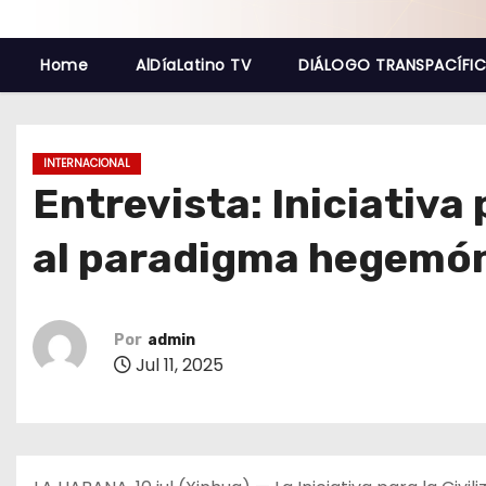
o
Home
AlDíaLatino TV
DIÁLOGO TRANSPACÍFI
INTERNACIONAL
Entrevista: Iniciativa 
al paradigma hegemón
Por
admin
Jul 11, 2025