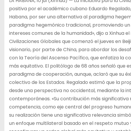
LA HABANA, 10 jul (Xinhua) — La Iniciativa para la Civ
positiva por el académico cubano Eduardo Regalado, d
Habana, por ser una alternativa al paradigma hegemón
paradigma hegemónico tradicional, promoviendo un diá
intereses comunes de la humanidad», dijo a Xinhua el i
Civilizaciones Globales que comenzó el jueves en Bei
visionario, por parte de China, para abordar los des
con la Teoría del Ascenso Pacífico, que enfatiza la
más equitativo. El politólogo de 68 años señaló que es
paradigma de cooperación, aunque, aclaró que su é
colectivo de los Estados. Regalado estimó que la pro
desde una perspectiva no occidental, mediante la int
contemporáneas. «Su contribución más significativa ra
competencia, como eje central del progreso humano»,
su realización tiene una significativa relevancia sim
un enfoque multilateral basado en el respeto mutuo y