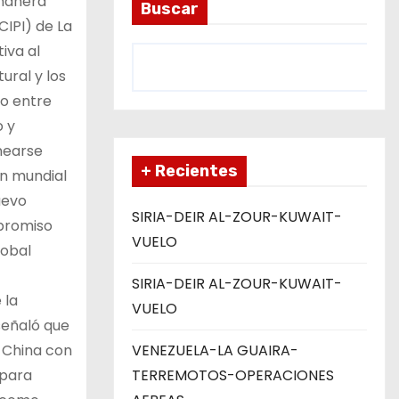
 manera
Buscar
CIPI) de La
iva al
ural y los
go entre
o y
inearse
+ Recientes
en mundial
uevo
SIRIA-DEIR AL-ZOUR-KUWAIT-
mpromiso
VUELO
lobal
SIRIA-DEIR AL-ZOUR-KUWAIT-
 la
VUELO
señaló que
e China con
VENEZUELA-LA GUAIRA-
 para
TERREMOTOS-OPERACIONES