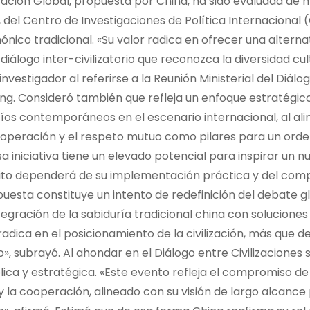
ilización Global, propuesta por China, ha sido evaluada de
el Centro de Investigaciones de Política Internacional (
ico tradicional. «Su valor radica en ofrecer una alternat
logo inter-civilizatorio que reconozca la diversidad cult
nvestigador al referirse a la Reunión Ministerial del Diálo
jing. Consideró también que refleja un enfoque estratégic
afíos contemporáneos en el escenario internacional, al al
 cooperación y el respeto mutuo como pilares para un ord
a iniciativa tiene un elevado potencial para inspirar un n
xito dependerá de su implementación práctica y del co
puesta constituye un intento de redefinición del debate g
egración de la sabiduría tradicional china con soluciones
dica en el posicionamiento de la civilización, más que de
 subrayó. Al ahondar en el Diálogo entre Civilizaciones 
bólica y estratégica. «Este evento refleja el compromiso d
 la cooperación, alineado con su visión de largo alcance