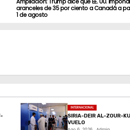
Ampliación: Trump dice que EE. UU. impond
aranceles de 35 por ciento a Canadá a par
1 de agosto
INTERNACIONAL
-
SIRIA-DEIR AL-ZOUR-K
VUELO
Ago 6, 2026
Admin