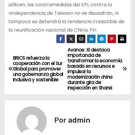
utilicen, las contramedidas del EPL contra la
«independencia de Taiwan» no se disuadirán, ni
tampoco se detendrá la tendencia irresistible de
la reunificación nacional de China. Fin
Avance: Xi destaca
N
importancia de
BRICS refuerza la
transformar la economía
a
cooperación con el Sur
basada en recursos e
Global para promover
impulsar la
una gobernanza global
v
modernización china
inclusiva y sostenible
durante gira de
inspección en Shanxi
e
g
a
Por
admin
c