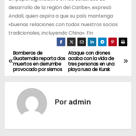
desarrollo de la región del Caribe», expresó
Andall, quien aspira a que su país mantenga
«buenas relaciones con todos nuestros socios
tradicionales, incluyendo China». Fin
Bomberos de
Ataque con drones
N
Guatemala reporta dos
acaba con la vida de
muertos en derrumbe
tres personas en una
a
provocado por sismos
playa rusa de Kursk
v
e
Por
admin
g
a
c