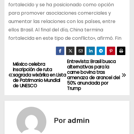
fortalecido y se ha posicionado como opción
para promover asociaciones comerciales y
aumentar las relaciones con los países, entre
ellos Brasil. Al final del día, China termina
fortalecida en este tipo de conflicto», afirmó. Fin
Entrevista: Brasil busca
N
México celebra
alternativas para la
inscripción de ruta
carne bovina tras
a
sagrada wixárika en Lista
amenaza de arancel del
de Patrimonio Mundial
50% anunciada por
de UNESCO
v
Trump
e
g
Por
admin
a