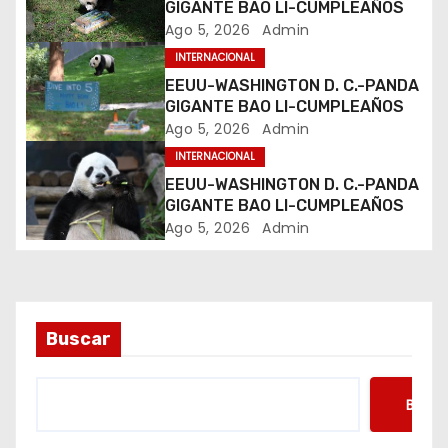
d
GIGANTE BAO LI-CUMPLEAÑOS
Ago 5, 2026
Admin
e
INTERNACIONAL
e
EEUU-WASHINGTON D. C.-PANDA
GIGANTE BAO LI-CUMPLEAÑOS
n
Ago 5, 2026
Admin
INTERNACIONAL
t
EEUU-WASHINGTON D. C.-PANDA
GIGANTE BAO LI-CUMPLEAÑOS
r
Ago 5, 2026
Admin
a
d
a
Buscar
s
Busca