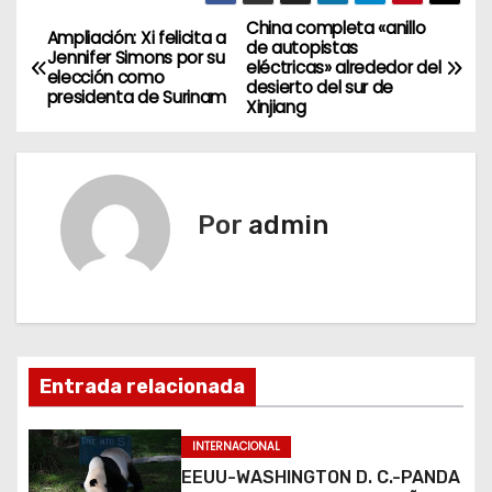
China completa «anillo
N
Ampliación: Xi felicita a
de autopistas
Jennifer Simons por su
eléctricas» alrededor del
a
elección como
desierto del sur de
presidenta de Surinam
Xinjiang
v
e
g
Por
admin
a
c
i
Entrada relacionada
ó
n
INTERNACIONAL
EEUU-WASHINGTON D. C.-PANDA