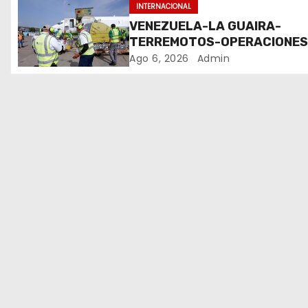
e
INTERNACIONAL
VENEZUELA-LA GUAIRA-
e
TERREMOTOS-OPERACIONE
AEREAS
Ago 6, 2026
Admin
n
t
r
a
d
a
s