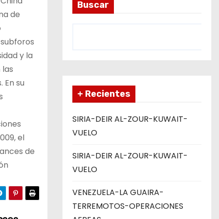
 China
Buscar
ina de
o
 subforos
idad y la
 las
. En su
+ Recientes
s
SIRIA-DEIR AL-ZOUR-KUWAIT-
ciones
VUELO
009, el
vances de
SIRIA-DEIR AL-ZOUR-KUWAIT-
ión
VUELO
VENEZUELA-LA GUAIRA-
TERREMOTOS-OPERACIONES