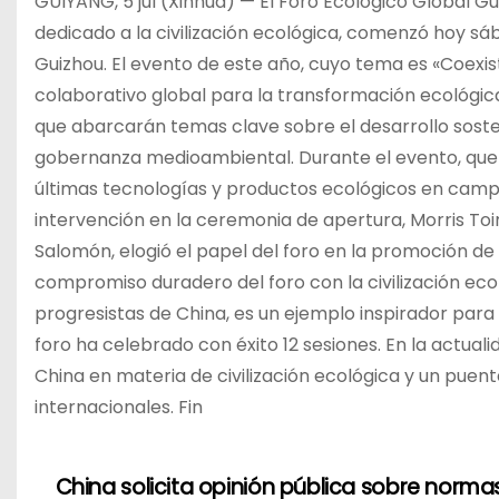
GUIYANG, 5 jul (Xinhua) — El Foro Ecológico Global Gui
dedicado a la civilización ecológica, comenzó hoy sá
Guizhou. El evento de este año, cuyo tema es «Coexi
colaborativo global para la transformación ecológica
que abarcarán temas clave sobre el desarrollo sosteni
gobernanza medioambiental. Durante el evento, que 
últimas tecnologías y productos ecológicos en campo
intervención en la ceremonia de apertura, Morris Toi
Salomón, elogió el papel del foro en la promoción de
compromiso duradero del foro con la civilización eco
progresistas de China, es un ejemplo inspirador para
foro ha celebrado con éxito 12 sesiones. En la actua
China en materia de civilización ecológica y un puen
internacionales. Fin
China solicita opinión pública sobre norma
N