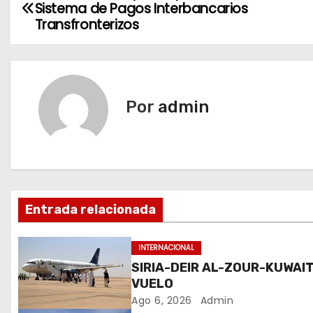
Sistema de Pagos Interbancarios
a
Transfronterizos
v
e
Por
admin
g
a
c
i
Entrada relacionada
ó
INTERNACIONAL
n
SIRIA-DEIR AL-ZOUR-KUWAIT
VUELO
d
Ago 6, 2026
Admin