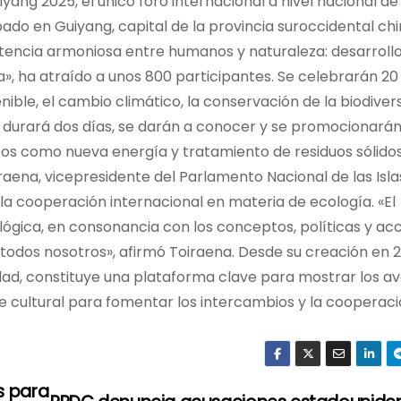
yang 2025, el único foro internacional a nivel nacional de
bado en Guiyang, capital de la provincia suroccidental ch
stencia armoniosa entre humanos y naturaleza: desarroll
», ha atraído a unos 800 participantes. Se celebrarán 20
ble, el cambio climático, la conservación de la biodivers
durará dos días, se darán a conocer y se promocionarán
s como nueva energía y tratamiento de residuos sólidos
raena, vicepresidente del Parlamento Nacional de las Isla
 la cooperación internacional en materia de ecología. «El
lógica, en consonancia con los conceptos, políticas y ac
 todos nosotros», afirmó Toiraena. Desde su creación en 2
lidad, constituye una plataforma clave para mostrar los a
te cultural para fomentar los intercambios y la cooperac
s para