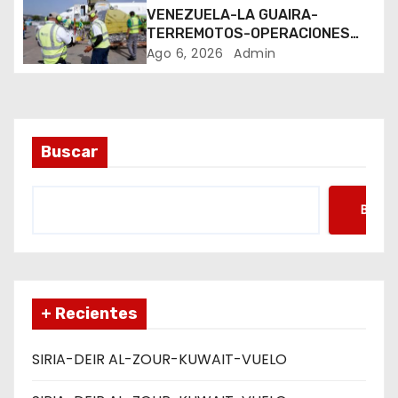
n
VENEZUELA-LA GUAIRA-
t
TERREMOTOS-OPERACIONES
AEREAS
Ago 6, 2026
Admin
r
a
d
Buscar
a
Busca
s
+ Recientes
SIRIA-DEIR AL-ZOUR-KUWAIT-VUELO