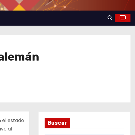
 alemán
n el estado
Buscar
uvo al