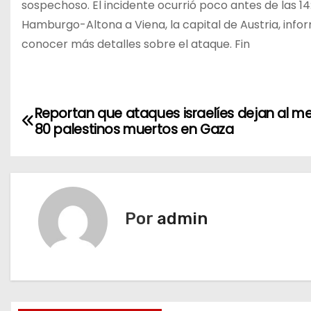
sospechoso. El incidente ocurrió poco antes de las 14
Hamburgo-Altona a Viena, la capital de Austria, info
conocer más detalles sobre el ataque. Fin
N
Reportan que ataques israelíes dejan al m
80 palestinos muertos en Gaza
a
v
e
Por
admin
g
a
c