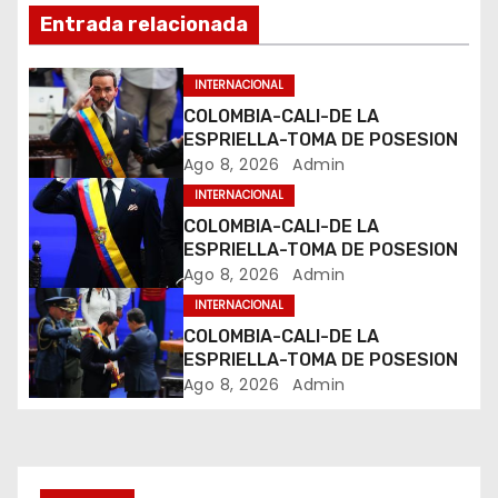
i
Entrada relacionada
ó
INTERNACIONAL
n
COLOMBIA-CALI-DE LA
ESPRIELLA-TOMA DE POSESION
d
Ago 8, 2026
Admin
INTERNACIONAL
e
COLOMBIA-CALI-DE LA
e
ESPRIELLA-TOMA DE POSESION
Ago 8, 2026
Admin
n
INTERNACIONAL
COLOMBIA-CALI-DE LA
t
ESPRIELLA-TOMA DE POSESION
Ago 8, 2026
Admin
r
a
d