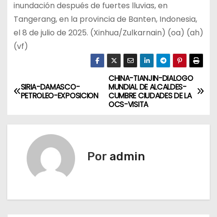
inundación después de fuertes lluvias, en
Tangerang, en la provincia de Banten, Indonesia,
el 8 de julio de 2025. (Xinhua/Zulkarnain) (oa) (ah)
(vf)
CHINA-TIANJIN-DIALOGO
N
SIRIA-DAMASCO-
MUNDIAL DE ALCALDES-
PETROLEO-EXPOSICION
CUMBRE CIUDADES DE LA
a
OCS-VISITA
v
e
Por
admin
g
a
c