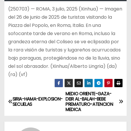
(250703) — ROMA, 3 julio, 2025 (Xinhua) — Imagen
del 26 de junio de 2025 de turistas visitando la
Piazza del Popolo, en Roma, Italia. En una
sofocante tarde de verano en Roma, incluso la
grandeza eterna del Coliseo se ve eclipsada por
la rara visión de turistas y lugareños acurrucados
bajo paraguas, protegiéndose no de la lluvia, sino
del sol abrasador. (Xinhua/Alberto Lingria) (da)
(ra) (vf)
MEDIO ORIENTE-GAZA-
N
SIRIA-HAMA-EXPLOSION-
DEIR AL-BALAH-BEBE
SECUELAS
PREMATURO-ATENCION
a
MEDICA
v