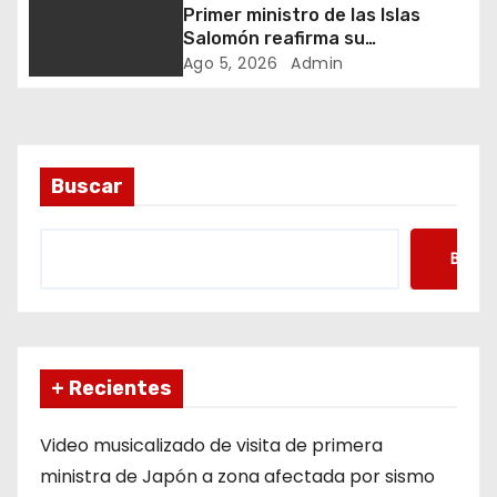
Primer ministro de las Islas
t
Salomón reafirma su
compromiso con el principio de
Ago 5, 2026
Admin
r
una sola China
a
d
Buscar
a
s
Busca
+ Recientes
Video musicalizado de visita de primera
ministra de Japón a zona afectada por sismo