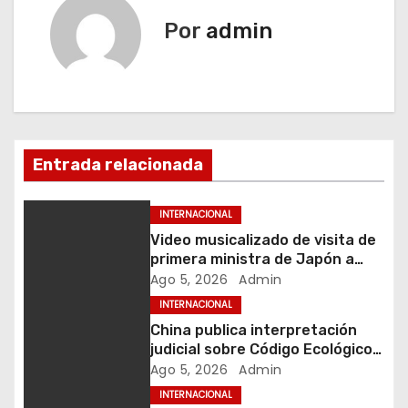
e
Por
admin
g
a
c
i
Entrada relacionada
ó
INTERNACIONAL
n
Video musicalizado de visita de
primera ministra de Japón a
d
zona afectada por sismo
Ago 5, 2026
Admin
suscita críticas
INTERNACIONAL
e
China publica interpretación
e
judicial sobre Código Ecológico y
Medioambiental
Ago 5, 2026
Admin
n
INTERNACIONAL