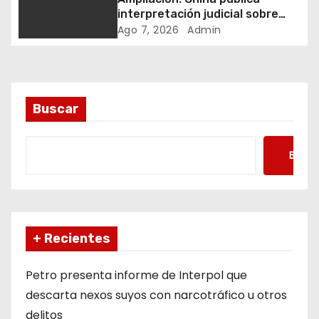
n
interpretación judicial sobre
t
Código Ecológico y
Ago 7, 2026
Admin
Medioambiental
r
a
Buscar
d
a
Busca
s
+ Recientes
Petro presenta informe de Interpol que
descarta nexos suyos con narcotráfico u otros
delitos