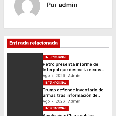
Por
admin
e
g
a
c
Entrada relacionada
i
INTERNACIONAL
ó
Petro presenta informe de
Interpol que descarta nexos
n
suyos con narcotráfico u otros
Ago 7, 2026
Admin
delitos
d
INTERNACIONAL
Trump defiende inventario de
e
armas tras información de
escasez en EE. UU.
Ago 7, 2026
Admin
e
INTERNACIONAL
Ampliación: China publica