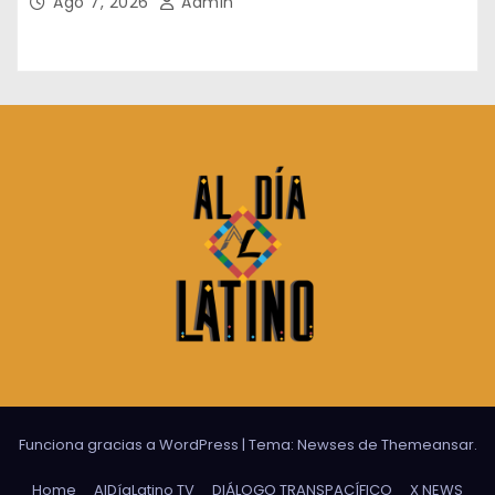
Ago 7, 2026
Admin
Funciona gracias a WordPress
|
Tema:
Newses
de
Themeansar
.
Home
AlDíaLatino TV
DIÁLOGO TRANSPACÍFICO
X NEWS