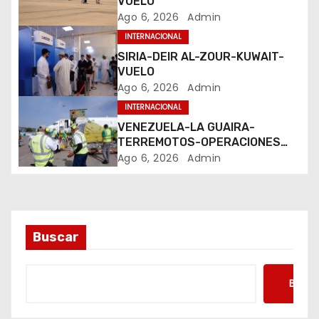
d
VUELO
Ago 6, 2026
Admin
e
INTERNACIONAL
e
SIRIA-DEIR AL-ZOUR-KUWAIT-
VUELO
n
Ago 6, 2026
Admin
INTERNACIONAL
t
VENEZUELA-LA GUAIRA-
TERREMOTOS-OPERACIONES
r
AEREAS
Ago 6, 2026
Admin
a
d
a
Buscar
s
Busca