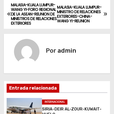
MALASIA-KUALA LUMPUR-
N
MALASIA-KUALA LUMPUR-
WANG YI-FORO REGIONAL
MINISTRO DE RELACIONES
DE LA ASEAN-REUNION DE
a
EXTERIORES-CHINA-
MINISTROS DE RELACIONES
WANG YI-REUNION
EXTERIORES
v
e
g
Por
admin
a
c
i
Entrada relacionada
ó
n
INTERNACIONAL
SIRIA-DEIR AL-ZOUR-KUWAIT-