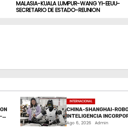
MALASIA-KUALA LUMPUR-WANG YI-EEUU-
SECRETARIO DE ESTADO-REUNION
INTERNACIONAL
CON
CHINA-SHANGHAI-ROB
-
INTELIGENCIA INCORPO
ENTRENAMIENTO
Ago 6, 2026
Admin