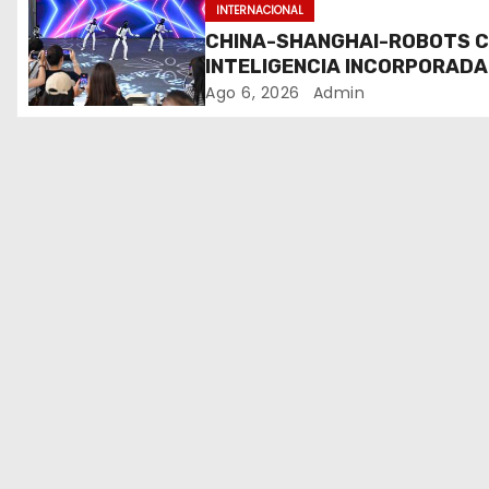
INTERNACIONAL
e
CHINA-SHANGHAI-ROBOTS 
INTELIGENCIA INCORPORADA
e
ENTRENAMIENTO
Ago 6, 2026
Admin
n
t
r
a
d
a
s