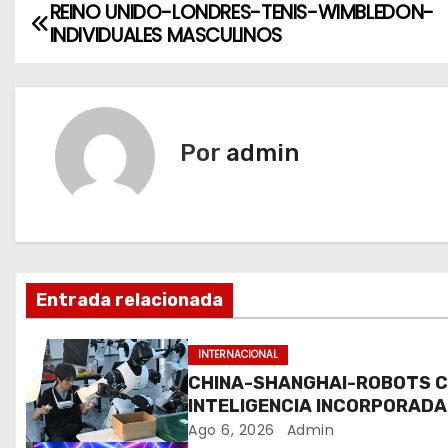
REINO UNIDO-LONDRES-TENIS-WIMBLEDON-
N
INDIVIDUALES MASCULINOS
a
v
e
Por
admin
g
a
c
Entrada relacionada
i
ó
INTERNACIONAL
CHINA-SHANGHAI-ROBOTS 
n
INTELIGENCIA INCORPORADA
ENTRENAMIENTO
Ago 6, 2026
Admin
d