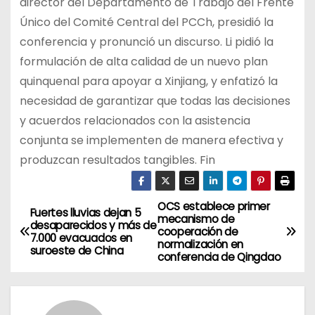
director del Departamento de Trabajo del Frente
Único del Comité Central del PCCh, presidió la
conferencia y pronunció un discurso. Li pidió la
formulación de alta calidad de un nuevo plan
quinquenal para apoyar a Xinjiang, y enfatizó la
necesidad de garantizar que todas las decisiones
y acuerdos relacionados con la asistencia
conjunta se implementen de manera efectiva y
produzcan resultados tangibles. Fin
OCS establece primer
N
Fuertes lluvias dejan 5
mecanismo de
desaparecidos y más de
cooperación de
a
7.000 evacuados en
normalización en
suroeste de China
conferencia de Qingdao
v
e