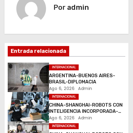
g
Por
admin
a
c
i
Entrada relacionada
ó
n
INTERNACIONAL
ARGENTINA-BUENOS AIRES-
d
BRASIL-DIPLOMACIA
Ago 6, 2026
Admin
e
INTERNACIONAL
e
CHINA-SHANGHAI-ROBOTS CON
INTELIGENCIA INCORPORADA-
n
ENTRENAMIENTO
Ago 6, 2026
Admin
INTERNACIONAL
t