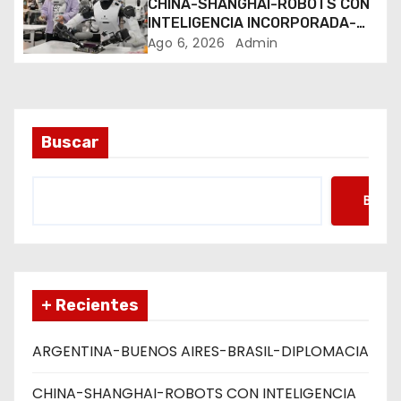
CHINA-SHANGHAI-ROBOTS CON
INTELIGENCIA INCORPORADA-
r
ENTRENAMIENTO
Ago 6, 2026
Admin
a
d
a
Buscar
s
Busca
+ Recientes
ARGENTINA-BUENOS AIRES-BRASIL-DIPLOMACIA
CHINA-SHANGHAI-ROBOTS CON INTELIGENCIA