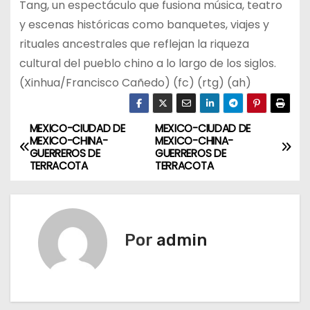
Tang, un espectáculo que fusiona música, teatro
y escenas históricas como banquetes, viajes y
rituales ancestrales que reflejan la riqueza
cultural del pueblo chino a lo largo de los siglos.
(Xinhua/Francisco Cañedo) (fc) (rtg) (ah)
MEXICO-CIUDAD DE
MEXICO-CIUDAD DE
N
MEXICO-CHINA-
MEXICO-CHINA-
GUERREROS DE
GUERREROS DE
a
TERRACOTA
TERRACOTA
v
e
Por
admin
g
a