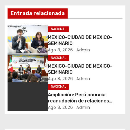
c
i
Entrada relacionada
ó
NACIONAL
n
MEXICO-CIUDAD DE MEXICO-
SEMINARIO
d
Ago 8, 2026
Admin
NACIONAL
e
MEXICO-CIUDAD DE MEXICO-
e
SEMINARIO
Ago 8, 2026
Admin
n
NACIONAL
Ampliación: Perú anuncia
t
reanudación de relaciones
diplomáticas con México
Ago 8, 2026
Admin
r
a