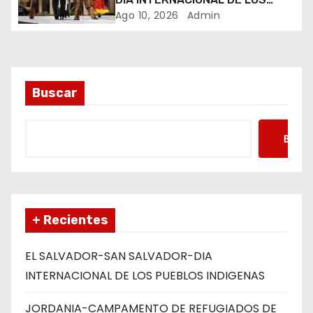
PUEBLOS INDIGENAS
Ago 10, 2026
Admin
r
a
d
Buscar
a
s
Busca
+ Recientes
EL SALVADOR-SAN SALVADOR-DIA
INTERNACIONAL DE LOS PUEBLOS INDIGENAS
JORDANIA-CAMPAMENTO DE REFUGIADOS DE