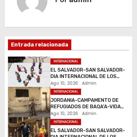
g
a
c
i
Entrada relacionada
ó
INTERNACIONAL
n
EL SALVADOR-SAN SALVADOR-
DIA INTERNACIONAL DE LOS
d
PUEBLOS INDIGENAS
Ago 10, 2026
Admin
INTERNACIONAL
e
JORDANIA-CAMPAMENTO DE
e
REFUGIADOS DE BAQA’A-VIDA
COTIDIANA
Ago 10, 2026
Admin
n
INTERNACIONAL
EL SALVADOR-SAN SALVADOR-
t
DIA INTERNACIONAL DE LOS