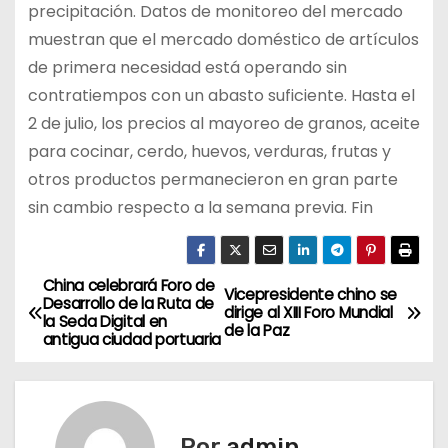
precipitación. Datos de monitoreo del mercado
muestran que el mercado doméstico de artículos
de primera necesidad está operando sin
contratiempos con un abasto suficiente. Hasta el
2 de julio, los precios al mayoreo de granos, aceite
para cocinar, cerdo, huevos, verduras, frutas y
otros productos permanecieron en gran parte
sin cambio respecto a la semana previa. Fin
China celebrará Foro de
N
Vicepresidente chino se
Desarrollo de la Ruta de
dirige al XIII Foro Mundial
la Seda Digital en
a
de la Paz
antigua ciudad portuaria
v
e
Por
admin