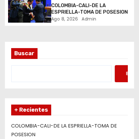
n
COLOMBIA-CALI-DE LA
t
ESPRIELLA-TOMA DE POSESION
Ago 8, 2026
Admin
r
a
d
Buscar
a
Busca
s
+ Recientes
COLOMBIA-CALI-DE LA ESPRIELLA-TOMA DE
POSESION