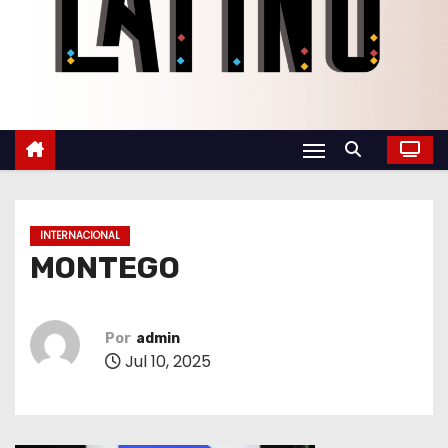
o
INTERNACIONAL
MONTEGO
Por
admin
Jul 10, 2025