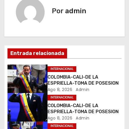
e
Por
admin
g
a
c
Entrada relacionada
i
ó
INTERNACIONAL
COLOMBIA-CALI-DE LA
n
ESPRIELLA-TOMA DE POSESION
Ago 8, 2026
Admin
d
INTERNACIONAL
e
COLOMBIA-CALI-DE LA
ESPRIELLA-TOMA DE POSESION
e
Ago 8, 2026
Admin
INTERNACIONAL