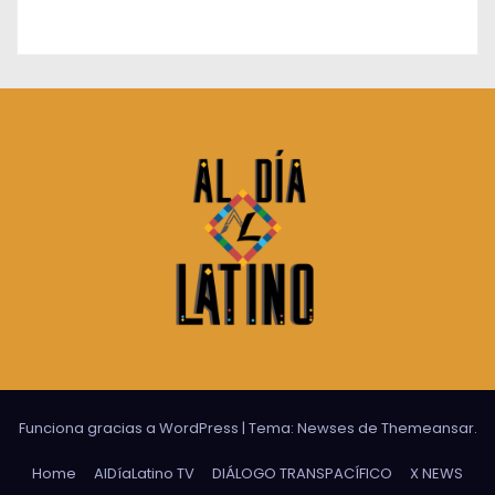
Funciona gracias a WordPress
|
Tema:
Newses
de
Themeansar
.
Home
AlDíaLatino TV
DIÁLOGO TRANSPACÍFICO
X NEWS