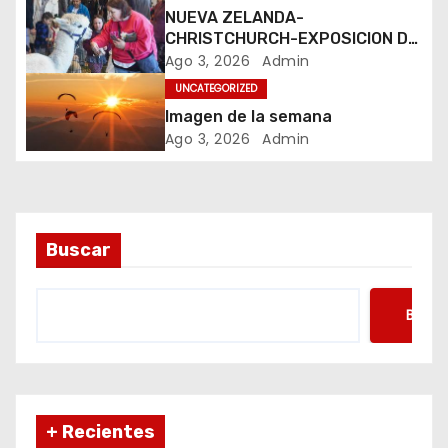
e
NUEVA ZELANDA-
CHRISTCHURCH-EXPOSICION DE
e
MASCOTAS
Ago 3, 2026
Admin
UNCATEGORIZED
n
Imagen de la semana
t
Ago 3, 2026
Admin
r
a
Buscar
d
a
Busca
s
+ Recientes