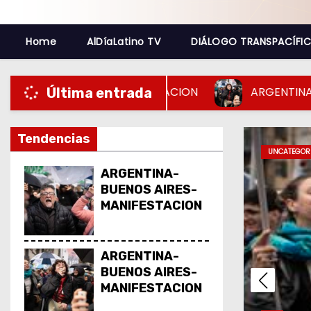
o
Home
AlDíaLatino TV
DIÁLOGO TRANSPACÍFI
ENOS AIRES-MANIFESTACION
ARGENTINA-BUENO
Última entrada
Tendencias
INTERNACIO
ARGENTINA-
BUENOS AIRES-
MANIFESTACION
ARGENTINA-
BUENOS AIRES-
MANIFESTACION