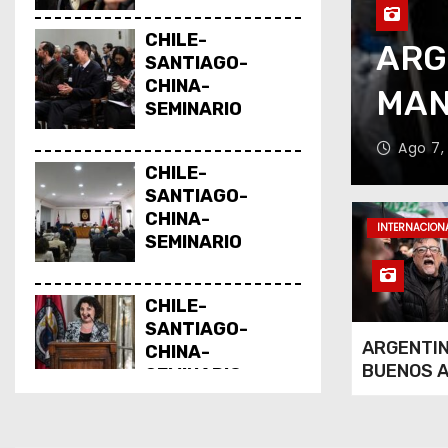
CHILE-
ENOS AIRES-
CHI
SANTIAGO-
CHINA-
N
SEM
SEMINARIO
Ago 7,
CHILE-
SANTIAGO-
CHINA-
INTERNACION
SEMINARIO
CHILE-
SANTIAGO-
ARGENTI
CHINA-
BUENOS A
SEMINARIO
MANIFES
CHILE-