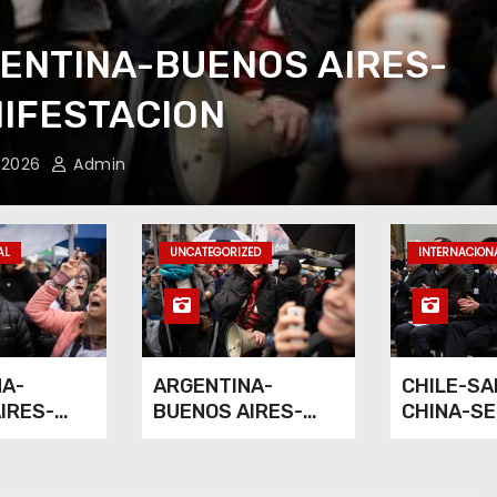
LE-SANTIAGO-CHINA-
INARIO
 2026
Admin
AL
UNCATEGORIZED
INTERNACION
NA-
ARGENTINA-
CHILE-SA
IRES-
BUENOS AIRES-
CHINA-SE
TACION
MANIFESTACION