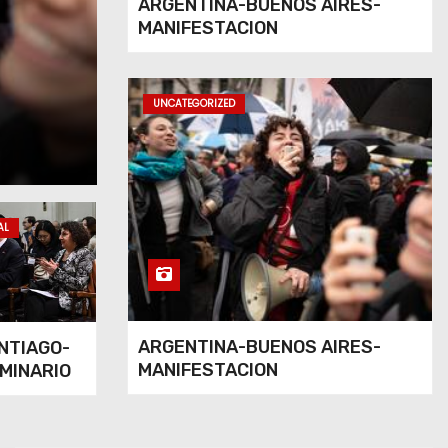
ARGENTINA-BUENOS AIRES-
MANIFESTACION
CHILE-SANTIAGO-C
SEMINARIO
UNCATEGORIZED
Ago 7, 2026
Admin
AL
ARGENTINA-BUENOS AIRES-
NTIAGO-
MANIFESTACION
MINARIO