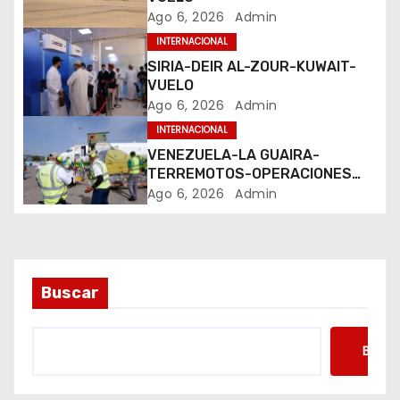
d
Ago 6, 2026
Admin
INTERNACIONAL
e
SIRIA-DEIR AL-ZOUR-KUWAIT-
e
VUELO
Ago 6, 2026
Admin
n
INTERNACIONAL
VENEZUELA-LA GUAIRA-
t
TERREMOTOS-OPERACIONES
AEREAS
Ago 6, 2026
Admin
r
a
d
Buscar
a
s
Busca