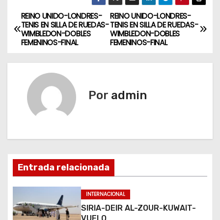
REINO UNIDO-LONDRES-
REINO UNIDO-LONDRES-
N
TENIS EN SILLA DE RUEDAS-
TENIS EN SILLA DE RUEDAS-
WIMBLEDON-DOBLES
WIMBLEDON-DOBLES
a
FEMENINOS-FINAL
FEMENINOS-FINAL
v
e
Por
admin
g
a
c
i
Entrada relacionada
ó
INTERNACIONAL
n
SIRIA-DEIR AL-ZOUR-KUWAIT-
VUELO