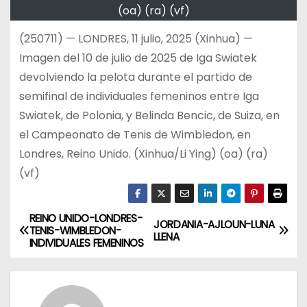
(oa) (ra) (vf)
(250711) — LONDRES, 11 julio, 2025 (Xinhua) —
Imagen del 10 de julio de 2025 de Iga Swiatek
devolviendo la pelota durante el partido de
semifinal de individuales femeninos entre Iga
Swiatek, de Polonia, y Belinda Bencic, de Suiza, en
el Campeonato de Tenis de Wimbledon, en
Londres, Reino Unido. (Xinhua/Li Ying) (oa) (ra)
(vf)
REINO UNIDO-LONDRES-
N
JORDANIA-AJLOUN-LUNA
TENIS-WIMBLEDON-
LLENA
INDIVIDUALES FEMENINOS
a
v