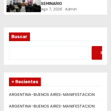
t
SEMINARIO
Ago 7, 2026
Admin
r
a
d
Buscar
a
Busca
s
+ Recientes
ARGENTINA-BUENOS AIRES-MANIFESTACION
ARGENTINA-BUENOS AIRES-MANIFESTACION