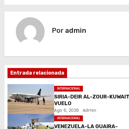
a
v
e
Por
admin
g
a
c
Entrada relacionada
i
ó
INTERNACIONAL
SIRIA-DEIR AL-ZOUR-KUWAIT
n
VUELO
Ago 6, 2026
Admin
d
INTERNACIONAL
e
VENEZUELA-LA GUAIRA-