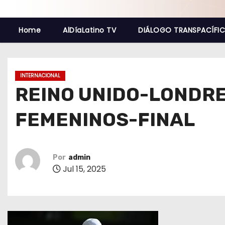
o
Home
AlDíaLatino TV
DIÁLOGO TRANSPACÍFI
INTERNACIONAL
REINO UNIDO-LONDR
FEMENINOS-FINAL
Por
admin
Jul 15, 2025