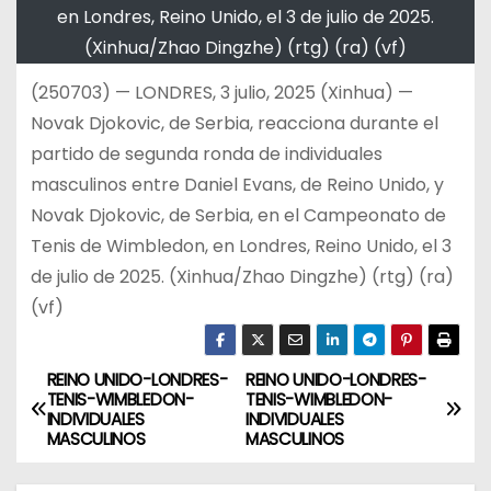
en Londres, Reino Unido, el 3 de julio de 2025.
(Xinhua/Zhao Dingzhe) (rtg) (ra) (vf)
(250703) — LONDRES, 3 julio, 2025 (Xinhua) —
Novak Djokovic, de Serbia, reacciona durante el
partido de segunda ronda de individuales
masculinos entre Daniel Evans, de Reino Unido, y
Novak Djokovic, de Serbia, en el Campeonato de
Tenis de Wimbledon, en Londres, Reino Unido, el 3
de julio de 2025. (Xinhua/Zhao Dingzhe) (rtg) (ra)
(vf)
REINO UNIDO-LONDRES-
REINO UNIDO-LONDRES-
N
TENIS-WIMBLEDON-
TENIS-WIMBLEDON-
INDIVIDUALES
INDIVIDUALES
a
MASCULINOS
MASCULINOS
v