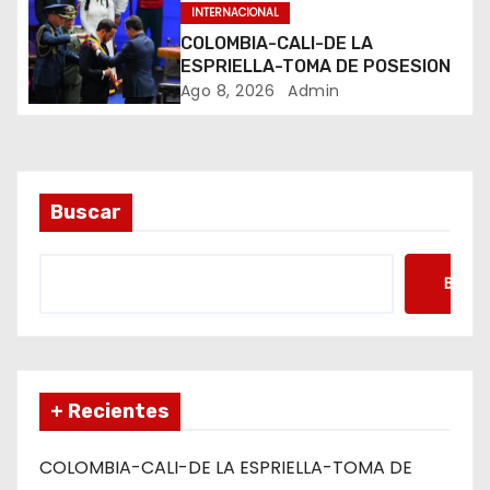
n
INTERNACIONAL
COLOMBIA-CALI-DE LA
t
ESPRIELLA-TOMA DE POSESION
Ago 8, 2026
Admin
r
a
d
Buscar
a
s
Busca
+ Recientes
COLOMBIA-CALI-DE LA ESPRIELLA-TOMA DE